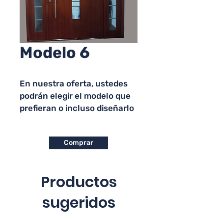
Modelo 6
En nuestra oferta, ustedes 
podrán elegir el modelo que 
prefieran o incluso diseñarlo 
a su gusto. Asimismo, les 
informamos que el precio se 
Comprar
cotiza por metro cuadrado.
Productos
sugeridos