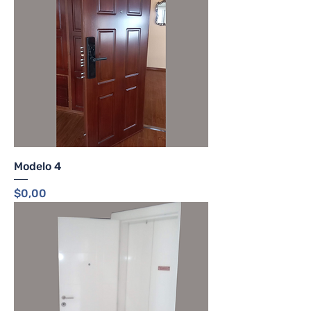
Modelo 4
Precio
$0,00