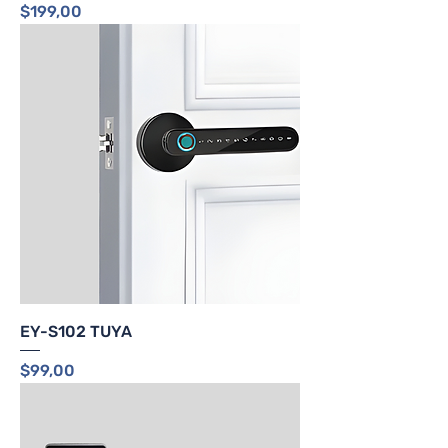
Precio
$199,00
EY-S102 TUYA
Precio
$99,00