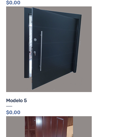
Precio
$0,00
Modelo 5
Precio
$0,00