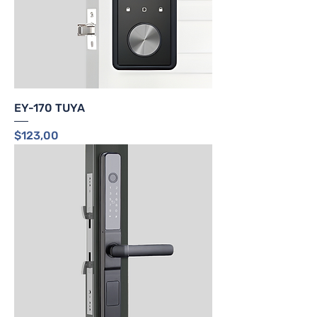
EY-170 TUYA
Precio
$123,00